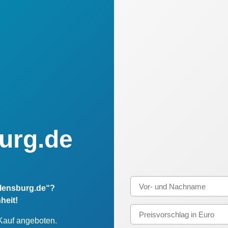
urg.de
flensburg.de“?
heit!
 Kauf angeboten.